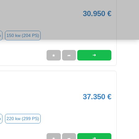
30.950 €
o
150 kw (204 PS)
➜
★
➦
37.350 €
o
220 kw (299 PS)
➜
★
➦