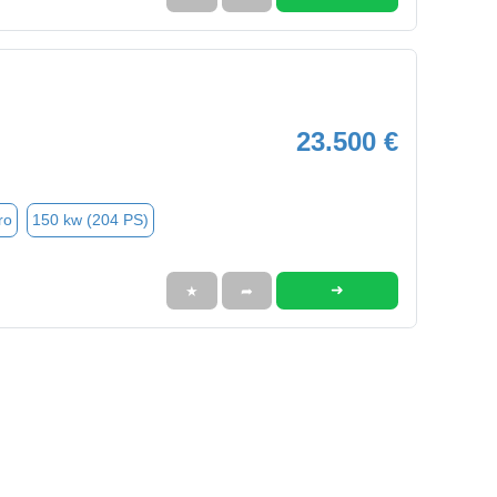
23.500 €
ro
150 kw (204 PS)
➜
★
➦