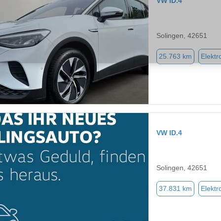
VW ID.4
Solingen, 42651
25.763 km
Elektr
VW ID.4
Solingen, 42651
37.831 km
Elektr