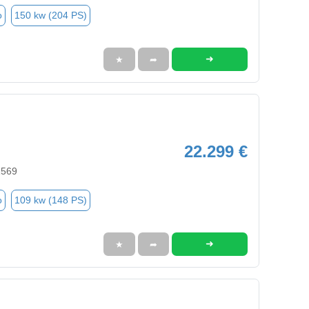
o
150 kw (204 PS)
➜
★
➦
22.299 €
1569
o
109 kw (148 PS)
➜
★
➦