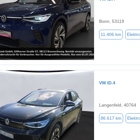
Bonn, 53119
11.406 km
Elektr
VW ID.4
Langenfeld, 40764
86.617 km
Elektr