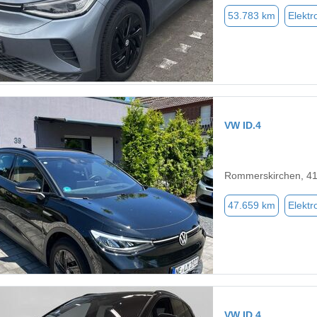
53.783 km
Elektr
VW ID.4
Rommerskirchen, 4
47.659 km
Elektr
VW ID.4