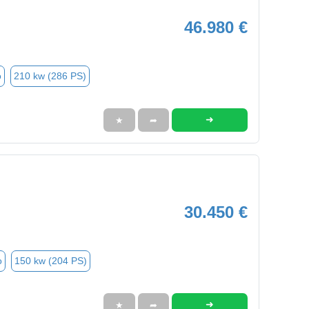
46.980 €
o
210 kw (286 PS)
➜
★
➦
30.450 €
o
150 kw (204 PS)
➜
★
➦