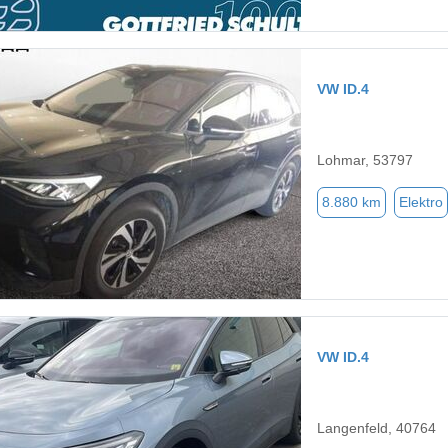
VW ID.4
Lohmar, 53797
8.880 km
Elektro
VW ID.4
Langenfeld, 40764