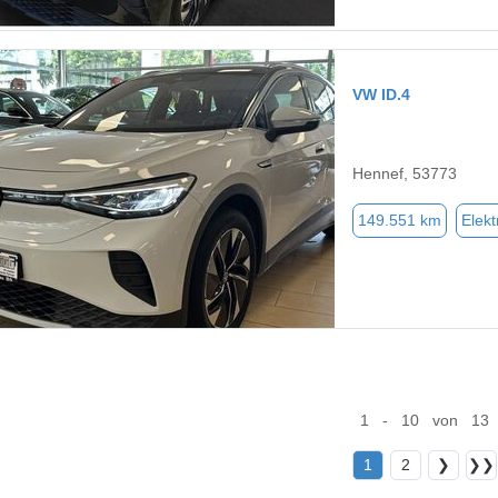
VW ID.4
Hennef, 53773
149.551 km
Elekt
1 - 10 von 13
1
2
❯
❯❯