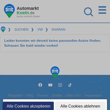
☰
Automarkt
Koeln
.de
Autos einfach finden
❯
SUCHEN
❯
VW
❯
SHARAN
Leider konnten wir derzeit keine passenden Autos finden.
Schauen Sie bald wieder vorbei!
Ratgeber
FAQ
Presse
Städte
Über Uns
Impressum
Datenschutz
Cookies
Alle Cookies akzeptieren
Alle Cookies ablehnen