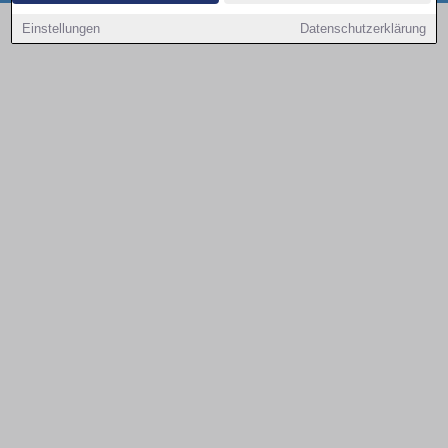
Copyright © 2000 - 2026 | 1A Infosysteme GmbH | Content by: 1a-sites-autos
Einstellungen
Datenschutzerklärung
08.08.2026